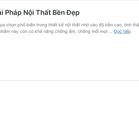
ải Pháp Nội Thất Bền Đẹp
ựa chọn phổ biến trong thiết kế nội thất nhờ vào độ bền cao, tính t
Báo
sản phẩm này còn có khả năng chống ẩm, chống mối mọt …
Đọc tiếp
Giá
Tấ
Ốp
Tha
Tre
Mới
Nhấ
–
Giải
Phá
Nội
Thấ
Bền
Đẹp