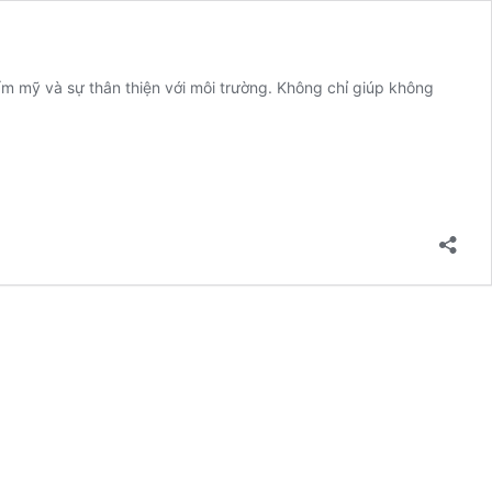
hẩm mỹ và sự thân thiện với môi trường. Không chỉ giúp không
m
n
t
p
t