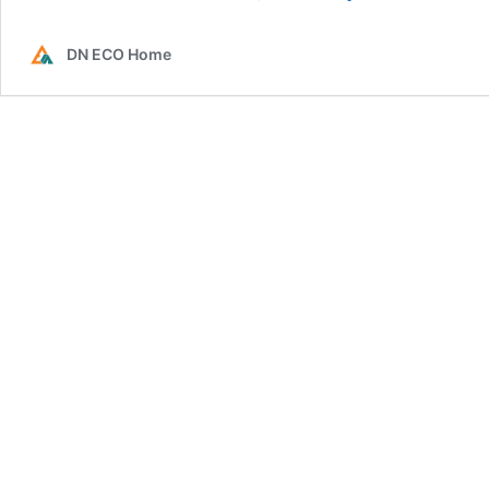
Than
Tre
DN ECO Home
–
Vật
Liệu
Xanh
Cho
Không
Gian
Hiện
Đại