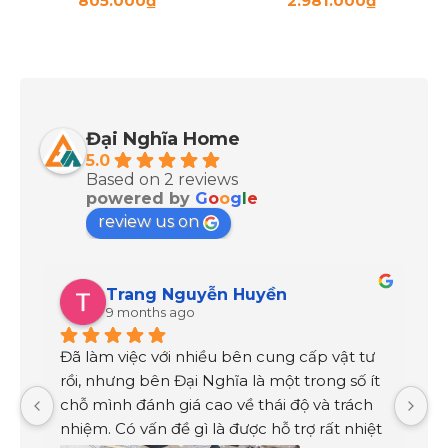
805.000
₫
2.981.000
₫
Đại Nghĩa Home
5.0
Based on 2 reviews
powered by
G
o
o
g
l
e
review us on
Trang Nguyễn Huyền
9 months ago
Đã làm việc với nhiều bên cung cấp vật tư 
Đ
rồi, nhưng bên Đại Nghĩa là một trong số ít 
T
chỗ mình đánh giá cao về thái độ và trách 
C
nhiệm. Có vấn đề gì là được hỗ trợ rất nhiệt 
c