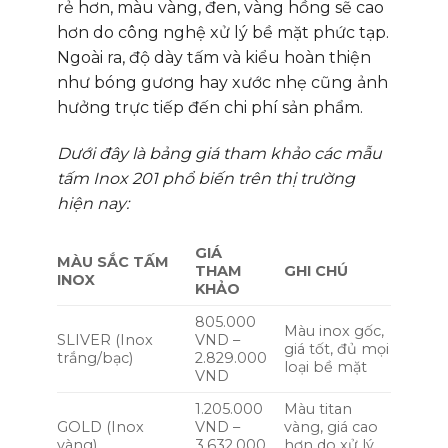
rẻ hơn, màu vàng, đen, vàng hồng sẽ cao
hơn do công nghệ xử lý bề mặt phức tạp.
Ngoài ra, độ dày tấm và kiểu hoàn thiện
như bóng gương hay xước nhẹ cũng ảnh
hưởng trực tiếp đến chi phí sản phẩm.
Dưới đây là bảng giá tham khảo các mẫu
tấm Inox 201 phổ biến trên thị trường
hiện nay:
GIÁ
MÀU SẮC TẤM
THAM
GHI CHÚ
INOX
KHẢO
805.000
Màu inox gốc,
SLIVER (Inox
VND –
giá tốt, đủ mọi
trắng/bạc)
2.829.000
loại bề mặt
VND
1.205.000
Màu titan
GOLD (Inox
VND –
vàng, giá cao
vàng)
3.632.000
hơn do xử lý