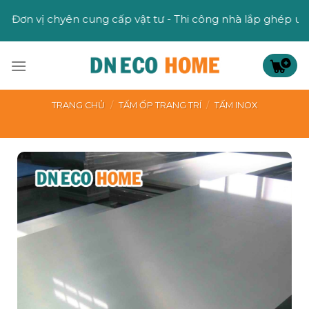
Skip
yên cung cấp vật tư - Thi công nhà lắp ghép uy tín
to
content
TRANG CHỦ
/
TẤM ỐP TRANG TRÍ
/
TẤM INOX