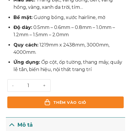
hồng, vàng, xanh da trời, tím…
Bề mặt:
Gương bóng, xước hairline, mờ
Độ dày:
0.5mm – 0.6mm – 0.8mm – 1.0mm –
1.2mm – 1.5mm – 2.0mm
Quy cách:
1219mm x 2438mm, 3000mm,
4000mm.
Ứng dụng:
Ốp cột, ốp tường, thang máy, quầy
lễ tân, biển hiệu, nội thất trang trí
Bảng Giá Inox 201 Tấm Ốp Tường Chính Hãng Mới Nhất 
THÊM VÀO GIỎ
Mô tả