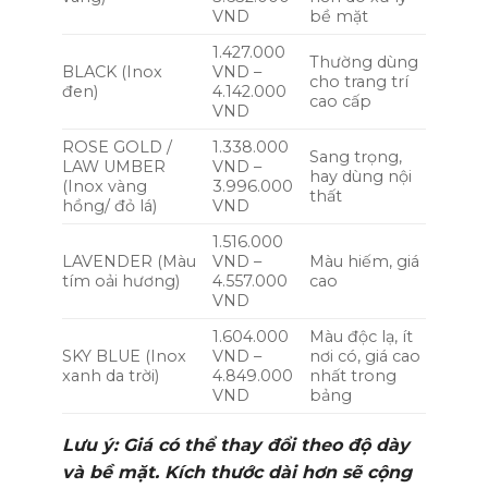
VND
bề mặt
1.427.000
Thường dùng
BLACK (Inox
VND –
cho trang trí
đen)
4.142.000
cao cấp
VND
ROSE GOLD /
1.338.000
Sang trọng,
LAW UMBER
VND –
hay dùng nội
(Inox vàng
3.996.000
thất
hồng/ đỏ lá)
VND
1.516.000
LAVENDER (Màu
VND –
Màu hiếm, giá
tím oải hương)
4.557.000
cao
VND
1.604.000
Màu độc lạ, ít
SKY BLUE (Inox
VND –
nơi có, giá cao
xanh da trời)
4.849.000
nhất trong
VND
bảng
Lưu ý: Giá có thể thay đổi theo độ dày
và bề mặt. Kích thước dài hơn sẽ cộng