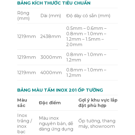
BẢNG KÍCH THƯỚC TIÊU CHUẨN
Rộng
Dài (mm)
Độ dày có sẵn (mm)
(mm)
0.5mm – 0.6mm –
0.8mm – 1.0mm –
1219mm
2438mm
1.2mm – 1.5mm –
2.0mm
0.8mm – 1.0mm –
1219mm
3000mm
1.2mm
0.8mm – 1.0mm –
1219mm
4000mm
1.2mm
BẢNG MÀU TẤM INOX 201 ỐP TƯỜNG
Màu
Gợi ý khu vực lắp
Đặc điểm
sắc
đặt phù hợp
Inox
Màu inox
trắng /
Ốp tường, thang
nguyên bản, dễ
inox
máy, showroom
dàng ứng dụng
bạc