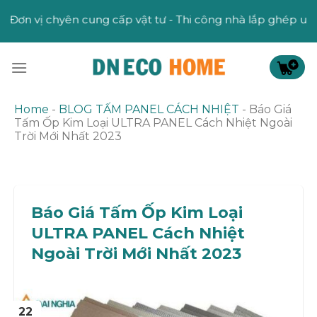
Skip
ung cấp vật tư - Thi công nhà lắp ghép uy tín
to
content
Home
-
BLOG TẤM PANEL CÁCH NHIỆT
-
Báo Giá
Tấm Ốp Kim Loại ULTRA PANEL Cách Nhiệt Ngoài
Trời Mới Nhất 2023
Báo Giá Tấm Ốp Kim Loại
ULTRA PANEL Cách Nhiệt
Ngoài Trời Mới Nhất 2023
22