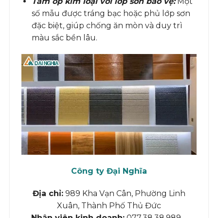
Tấm ốp kim loại với lớp sơn bảo vệ:
Một
số mẫu được tráng bạc hoặc phủ lớp sơn
đặc biệt, giúp chống ăn mòn và duy trì
màu sắc bền lâu.
Công ty Đại Nghĩa
Địa chỉ:
989 Kha Vạn Cân, Phường Linh
Xuân, Thành Phố Thủ Đức
Nhân viên kinh doanh:
077.38.38.989 –