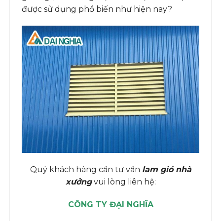
được sử dụng phổ biến như hiện nay?
Quý khách hàng cần tư vấn
lam gió nhà
xưởng
vui lòng liên hệ:
CÔNG TY ĐẠI NGHĨA