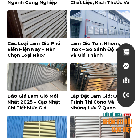
Ngành Công Nghiệp
Chất Liệu, Kích Thước Và
Nhà Cung Cấp Uy Tín
Các Loại Lam Gió Phổ
Lam Gió Tôn, Nhôm,
Biến Hiện Nay – Nên
Inox – So Sánh Độ Bền
Chọn Loại Nào?
Và Giá Thành
Báo Giá Lam Gió Mới
Lắp Đặt Lam Gió: Quy
Nhất 2025 – Cập Nhật
Trình Thi Công Và
Chi Tiết Mức Giá
Những Lưu Ý Quan
Trọng