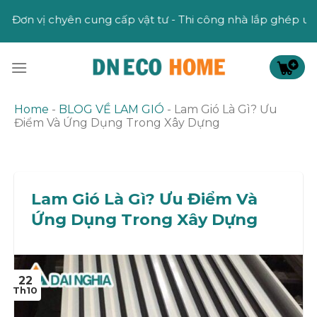
Skip
 cấp vật tư - Thi công nhà lắp ghép uy tín
to
content
Home
-
BLOG VỀ LAM GIÓ
-
Lam Gió Là Gì? Ưu
Điểm Và Ứng Dụng Trong Xây Dựng
Lam Gió Là Gì? Ưu Điểm Và
Ứng Dụng Trong Xây Dựng
22
Th10