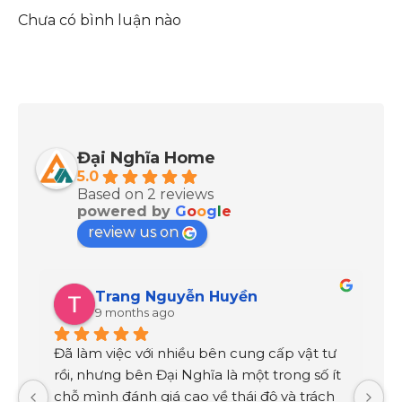
Chưa có bình luận nào
Đại Nghĩa Home
5.0
Based on 2 reviews
powered by
G
o
o
g
l
e
review us on
Trang Nguyễn Huyền
9 months ago
Đã làm việc với nhiều bên cung cấp vật tư 
Đ
rồi, nhưng bên Đại Nghĩa là một trong số ít 
T
chỗ mình đánh giá cao về thái độ và trách 
C