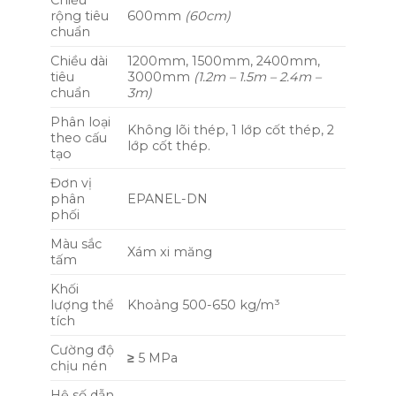
Chiều
rộng tiêu
600mm
(60cm)
chuẩn
Chiều dài
1200mm, 1500mm, 2400mm,
tiêu
3000mm
(1.2m – 1.5m – 2.4m –
chuẩn
3m)
Phân loại
Không lõi thép, 1 lớp cốt thép, 2
theo cấu
lớp cốt thép.
tạo
Đơn vị
phân
EPANEL-DN
phối
Màu sắc
Xám xi măng
tấm
Khối
lượng thể
Khoảng 500-650 kg/m³
tích
Cường độ
≥
5 MPa
chịu nén
Hệ số dẫn