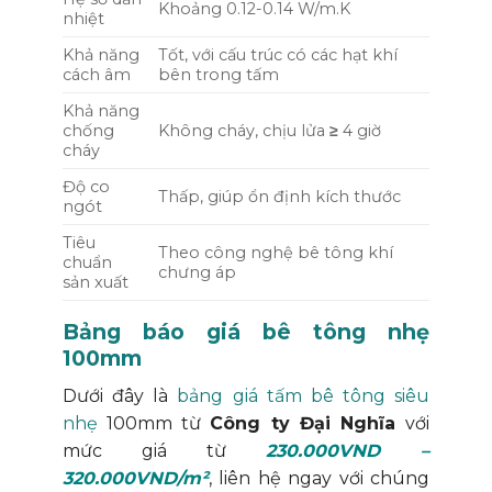
Khoảng 0.12-0.14 W/m.K
nhiệt
Khả năng
Tốt, với cấu trúc có các hạt khí
cách âm
bên trong tấm
Khả năng
chống
Không cháy, chịu lửa
≥
4 giờ
cháy
Độ co
Thấp, giúp ổn định kích thước
ngót
Tiêu
Theo công nghệ bê tông khí
chuẩn
chưng áp
sản xuất
Bảng báo giá bê tông nhẹ
100mm
Dưới đây là
bảng giá tấm bê tông siêu
nhẹ
100mm từ
Công ty Đại Nghĩa
với
mức giá từ
230.000VND –
320.000VND/m²
, liên hệ ngay với chúng