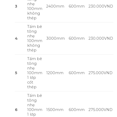
nhẹ
3
2400mm
600mm
230.000VND
100mm
không
thép
Tấm bê
tông
nhẹ
4
3000mm
600mm
230.000VND
100mm
không
thép
Tấm bê
tông
nhẹ
5
100mm
1200mm
600mm
275.000VND
1 lớp
cốt
thép
Tấm bê
tông
nhẹ
6
100mm
1500mm
600mm
275.000VND
1 lớp