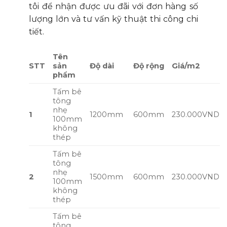
tôi để nhận được ưu đãi với đơn hàng số
lượng lớn và tư vấn kỹ thuật thi công chi
tiết.
Tên
STT
sản
Độ dài
Độ rộng
Giá/m2
phẩm
Tấm bê
tông
nhẹ
1
1200mm
600mm
230.000VND
100mm
không
thép
Tấm bê
tông
nhẹ
2
1500mm
600mm
230.000VND
100mm
không
thép
Tấm bê
tông