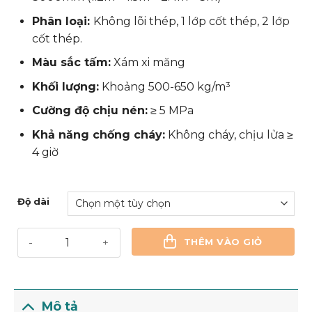
Phân loại:
Không lõi thép, 1 lớp cốt thép, 2 lớp
cốt thép.
Màu sắc tấm:
Xám xi măng
Khối lượng:
Khoảng 500-650 kg/m³
Cường độ chịu nén:
≥ 5 MPa
Khả năng chống cháy:
Không cháy, chịu lửa ≥
4 giờ
Độ dài
Tấm Bê Tông Nhẹ Dày 100mm số lượng
THÊM VÀO GIỎ
Mô tả