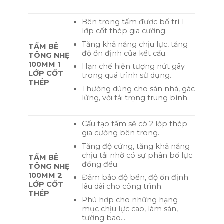
Bên trong tấm được bố trí 1
lớp cốt thép gia cường.
Tăng khả năng chịu lực, tăng
TẤM BÊ
độ ổn định của kết cấu.
TÔNG NHẸ
100MM 1
Hạn chế hiện tượng nứt gãy
LỚP CỐT
trong quá trình sử dụng.
THÉP
Thường dùng cho sàn nhà, gác
lửng, với tải trọng trung bình.
Cấu tạo tấm sẽ có 2 lớp thép
gia cường bên trong.
Tăng độ cứng, tăng khả năng
chịu tải nhờ có sự phân bố lực
TẤM BÊ
đồng đều.
TÔNG NHẸ
100MM 2
Đảm bảo độ bền, độ ổn định
LỚP CỐT
lâu dài cho công trình.
THÉP
Phù hợp cho những hạng
mục chịu lực cao, làm sàn,
tường bao…