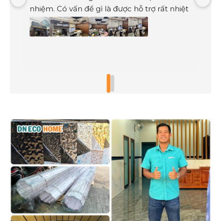
nhiệm. Có vấn đề gì là được hỗ trợ rất nhiệt 
c
tình. Mình rất hài lòng