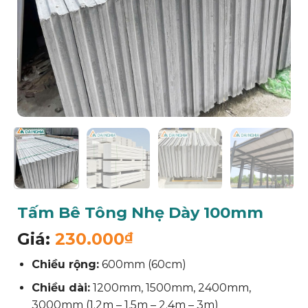
Tấm Bê Tông Nhẹ Dày 100mm
Giá:
230.000
₫
Chiều rộng:
600mm (60cm)
Chiều dài:
1200mm, 1500mm, 2400mm,
3000mm (1.2m – 1.5m – 2.4m – 3m)