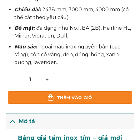
Chiều dài:
2438 mm, 3000 mm, 4000 mm (có
thể cắt theo yêu cầu)
Bề mặt:
đa dạng như No.1, BA (2B), Hairline HL,
Mirror, Vibration, Dull…
Màu sắc:
ngoài màu inox nguyên bản (bạc
sáng), còn có vàng, đen, đồng, hồng, xanh
dương, lavender…
Tấm inox tím số lượng
THÊM VÀO GIỎ
Mô tả
Bảng giá tấm inox tím – giá mới