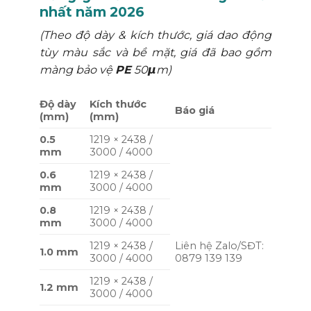
nhất năm 2026
(Theo độ dày & kích thước, giá dao động
tùy màu sắc và bề mặt, giá đã bao gồm
màng bảo vệ
PE
50𝞵m)
Độ dày
Kích thước
Báo giá
(mm)
(mm)
0.5
1219 × 2438 /
mm
3000 / 4000
0.6
1219 × 2438 /
mm
3000 / 4000
0.8
1219 × 2438 /
mm
3000 / 4000
1219 × 2438 /
Liên hệ Zalo/SĐT:
1.0 mm
3000 / 4000
0879 139 139
1219 × 2438 /
1.2 mm
3000 / 4000