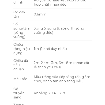
Polycarbonate kết hợp với các
chính
hợp chất nhựa dẻo
Độ dày
0.6mm
tấm
Số
sóng/tấm
Sóng 5, sóng 9, sóng 11 (sóng
(sóng
vuông đều)
vuông)
Chiều
rộng hiệu
1m (1 khổ duy nhất)
dụng
Chiều dài
2m, 2.4m, 3m, 6m, 8m (nhận cắt
tiêu
lẻ theo yêu cầu)
chuẩn
Màu trắng sữa (lấy sáng tốt, giảm
Màu sắc
chói, phân tán ánh sáng đều)
Độ
truyền
Khoảng 70% – 75%
sáng
Trọng