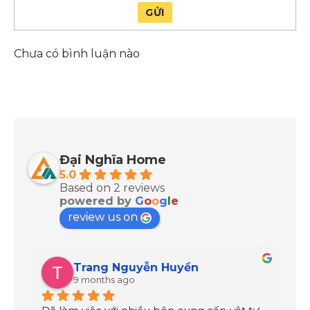
GỬI
Chưa có bình luận nào
Đại Nghĩa Home
5.0
Based on 2 reviews
powered by
G
o
o
g
l
e
review us on
Trang Nguyễn Huyền
9 months ago