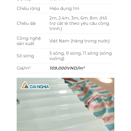
Chiều rộng
Hiệu dụng 1m
2m, 2.4m, 3m, 6m, 8m. (Hỗ
Chiều dài
trợ cắt lẻ theo yêu cầu công
trình.)
Công nghệ
Việt Nam (hàng trong nước)
sản xuất
5 sóng, 9 sóng, 11 sóng (sóng
Số sóng
vuông)
Giá/m²
109.000VND/m²