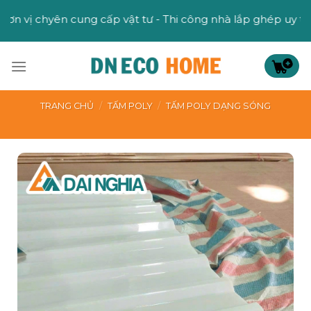
Skip
 cung cấp vật tư - Thi công nhà lắp ghép uy tín
to
content
TRANG CHỦ
/
TẤM POLY
/
TẤM POLY DẠNG SÓNG