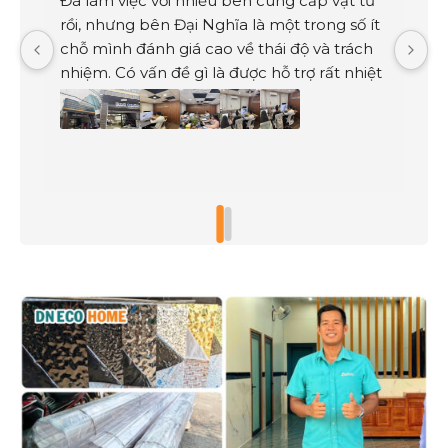
Đã làm việc với nhiều bên cung cấp vật tư 
Đ
rồi, nhưng bên Đại Nghĩa là một trong số ít 
T
chỗ mình đánh giá cao về thái độ và trách 
C
nhiệm. Có vấn đề gì là được hỗ trợ rất nhiệt 
c
tình. Mình rất hài lòng