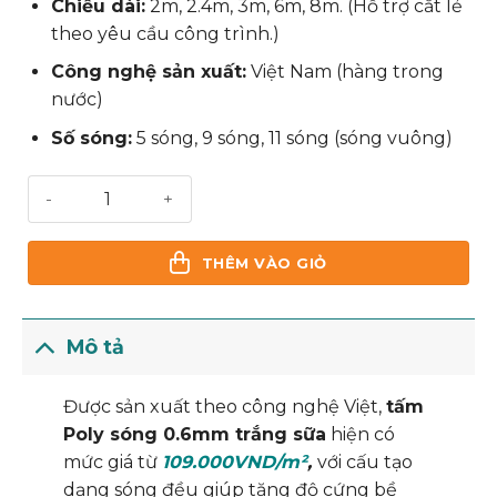
Chiều dài:
2m, 2.4m, 3m, 6m, 8m. (Hỗ trợ cắt lẻ
theo yêu cầu công trình.)
Công nghệ sản xuất:
Việt Nam (hàng trong
nước)
Số sóng:
5 sóng, 9 sóng, 11 sóng (sóng vuông)
Tấm Poly Sóng 0.6mm Trắng Sữa số lượng
THÊM VÀO GIỎ
Mô tả
Được sản xuất theo công nghệ Việt,
tấm
Poly sóng 0.6mm trắng sữa
hiện có
mức giá từ
109.000VND/m²
,
với cấu tạo
dạng sóng đều giúp tăng độ cứng bề