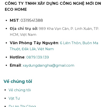
CÔNG TY TNHH XÂY DỰNG CÔNG NGHỆ MỚI DN
ECO HOME
MST
: 0319541388
Địa chỉ trụ sở:
989 Kha Vạn Cân, P. Linh Xuân, TP.
HCM, Việt Nam
Văn Phòng Tây Nguyên
:
6 Liên Thôn, Buôn Ma
Thuột, Đắk Lắk, Việt Nam
Hotline
:
0879.139.139
Email
:
xaydungdainghia@gmail.com
Về chúng tôi
Về chúng tôi
Vật Tư
Dự án Thi Công