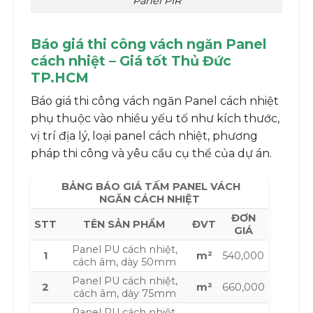
Panel PIR
Báo giá thi công vách ngăn Panel
cách nhiệt – Giá tốt Thủ Đức
TP.HCM
Báo giá thi công vách ngăn Panel cách nhiệt
phụ thuộc vào nhiều yếu tố như kích thước,
vị trí địa lý, loại panel cách nhiệt, phương
pháp thi công và yêu cầu cụ thể của dự án.
BẢNG BÁO GIÁ TẤM PANEL VÁCH
NGĂN CÁCH NHIỆT
ĐƠN
STT
TÊN SẢN PHẨM
ĐVT
GIÁ
Panel PU cách nhiệt,
1
m²
540,000
cách âm, dày 50mm
Panel PU cách nhiệt,
2
m²
660,000
cách âm, dày 75mm
Panel PU cách nhiệt,