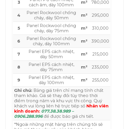
3
m²
780,000
cách âm, dày 100mm
Panel Rockwool chống
4
m²
295,000
cháy, dày 50mm
Panel Rockwool chống
5
m²
310,000
cháy, dày 75mm
Panel Rockwool chống
6
m²
390,000
cháy, dày 100mm
Panel EPS cách nhiệt,
7
m²
215,000
dày 50mm
Panel EPS cách nhiệt,
8
m²
235,000
dày 75mm
Panel EPS cách nhiệt,
9
m²
255,000
dày 100mm
Ghi chú:
Bảng giá trên chỉ mang tính chất
tham khảo. Giá sẽ thay đổi tùy theo thời
điểm trong năm và khu vực thi công. Quý
khách vui lòng liên hệ trực tiếp số
Nhân viên
kinh doanh:
077.38.38.989 –
0906.288.996
để được báo giá chi tiết.
*Ngoài những mặt hàng trên chúng tôi sẽ