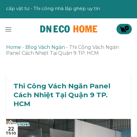
Skip
 Thi công nhà lắp ghép uy tín
to
content
Home
-
Blog Vách Ngăn
-
Thi Công Vách Ngăn
Panel Cách Nhiệt Tại Quận 9 TP. HCM
Thi Công Vách Ngăn Panel
Cách Nhiệt Tại Quận 9 TP.
HCM
22
Th10