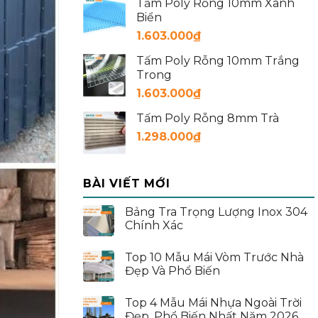
Tấm Poly Rỗng 10mm Xanh
Biển
1.603.000
₫
Tấm Poly Rỗng 10mm Trắng
Trong
1.603.000
₫
Tấm Poly Rỗng 8mm Trà
1.298.000
₫
BÀI VIẾT MỚI
Bảng Tra Trọng Lượng Inox 304
Chính Xác
Top 10 Mẫu Mái Vòm Trước Nhà
Đẹp Và Phổ Biến
Top 4 Mẫu Mái Nhựa Ngoài Trời
Đẹp, Phổ Biến Nhất Năm 2026