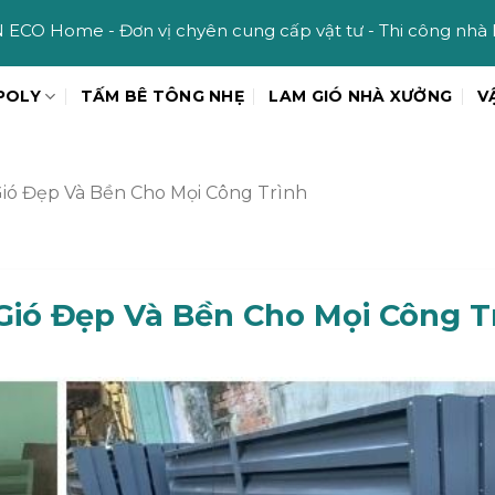
 vị chyên cung cấp vật tư - Thi công nhà lắp ghép uy tín
POLY
TẤM BÊ TÔNG NHẸ
LAM GIÓ NHÀ XƯỞNG
V
Gió Đẹp Và Bền Cho Mọi Công Trình
Gió Đẹp Và Bền Cho Mọi Công T