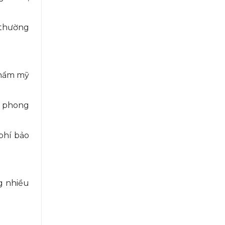
í thường
thẩm mỹ
u phong
phí bảo
g nhiều