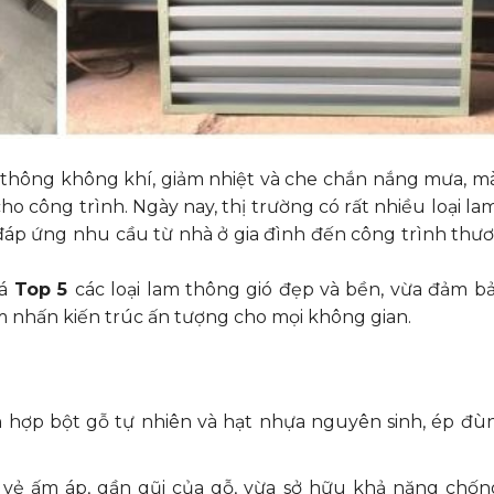
 thông không khí, giảm nhiệt và che chắn nắng mưa, mà
ho công trình. Ngày nay, thị trường có rất nhiều loại l
, đáp ứng nhu cầu từ nhà ở gia đình đến công trình thư
á
Top 5
các loại lam thông gió đẹp và bền, vừa đảm b
m nhấn kiến trúc ấn tượng cho mọi không gian.
 hợp bột gỗ tự nhiên và hạt nhựa nguyên sinh, ép đù
vẻ ấm áp, gần gũi của gỗ, vừa sở hữu khả năng chốn