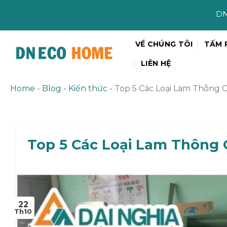
Skip
DN ECO Home - Đơn
to
content
VỀ CHÚNG TÔI
TẤM 
LIÊN HỆ
Home
-
Blog - Kiến thức
-
Top 5 Các Loại Lam Thông 
Top 5 Các Loại Lam Thông 
22
Th10