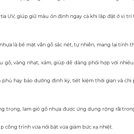
ia UV, giúp giữ màu ổn định ngay cả khi lắp đặt ở vị tr
nhựa là bề mặt vân gỗ sắc nét, tự nhiên, mang lại tính 
 gỗ, vàng nhạt, xám, giúp dễ dàng phối hợp với nhiề
phủ hay bảo dưỡng định kỳ, tiết kiệm thời gian và chi 
sang trọng, lam gió gỗ nhựa được ứng dụng rộng rãi tron
úp công trình vừa nổi bật vừa giảm bức xạ nhiệt.