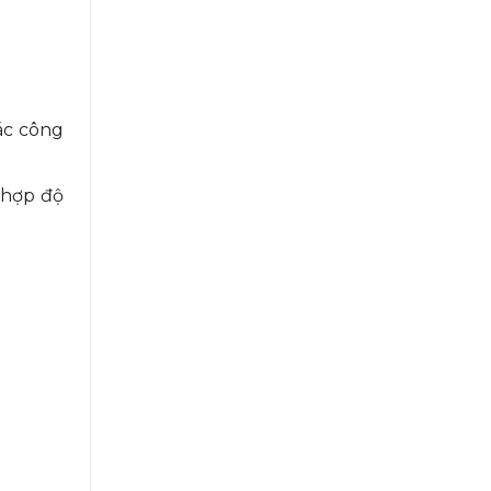
ác công
 hợp độ