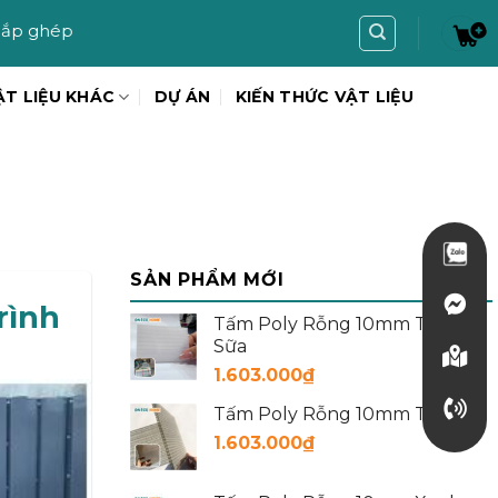
ẬT LIỆU KHÁC
DỰ ÁN
KIẾN THỨC VẬT LIỆU
SẢN PHẨM MỚI
rình
Tấm Poly Rỗng 10mm Trắng
Sữa
1.603.000
₫
Tấm Poly Rỗng 10mm Trà
1.603.000
₫