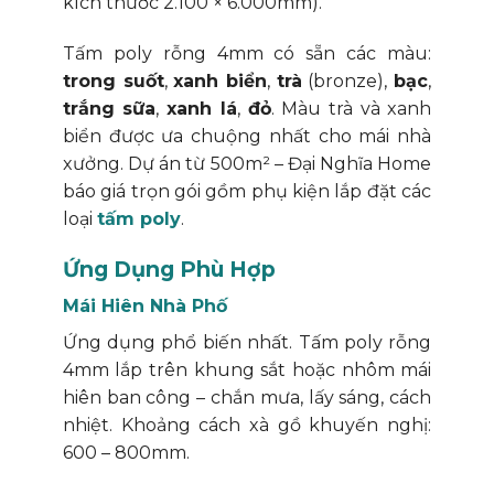
kích thước 2.100 × 6.000mm).
Tấm poly rỗng 4mm có sẵn các màu:
trong suốt
,
xanh biển
,
trà
(bronze),
bạc
,
trắng sữa
,
xanh lá
,
đỏ
. Màu trà và xanh
biển được ưa chuộng nhất cho mái nhà
xưởng. Dự án từ 500m² – Đại Nghĩa Home
báo giá trọn gói gồm phụ kiện lắp đặt các
loại
tấm poly
.
Ứng Dụng Phù Hợp
Mái Hiên Nhà Phố
Ứng dụng phổ biến nhất. Tấm poly rỗng
4mm lắp trên khung sắt hoặc nhôm mái
hiên ban công – chắn mưa, lấy sáng, cách
nhiệt. Khoảng cách xà gồ khuyến nghị:
600 – 800mm.