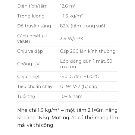
Diện tích/tấm
12,6 m²
Trọng lượng
~1,3 kg/m²
Độ truyền sáng
82% (tấm trong suốt)
Cách nhiệt (U-
3,9 W/m²K
value)
Chịu va đập
Gấp 200 lần kính thường
Lớp đồng đùn 1 mặt, 50
Chống UV
micron
Chịu nhiệt
-40°C đến +120°C
Tiêu chuẩn cháy
UL94 V-2 (tự dập)
Tuổi thọ
10–15 năm
Nhẹ chỉ 1,3 kg/m² – một tấm 2.1×6m nặng
khoảng 16 kg. Một người có thể mang lên
mái và thi công.