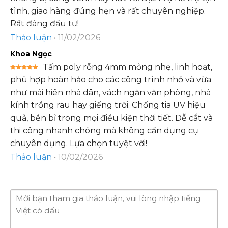
tình, giao hàng đúng hẹn và rất chuyên nghiệp.
Rất đáng đầu tư!
Thảo luận
•
11/02/2026
Khoa Ngọc
Tấm poly rỗng 4mm mỏng nhẹ, linh hoạt,
Được xếp
phù hợp hoàn hảo cho các công trình nhỏ và vừa
hạng
5
5
sao
như mái hiên nhà dân, vách ngăn văn phòng, nhà
kính trồng rau hay giếng trời. Chống tia UV hiệu
quả, bền bỉ trong mọi điều kiện thời tiết. Dễ cắt và
thi công nhanh chóng mà không cần dụng cụ
chuyên dụng. Lựa chọn tuyệt vời!
Thảo luận
•
10/02/2026