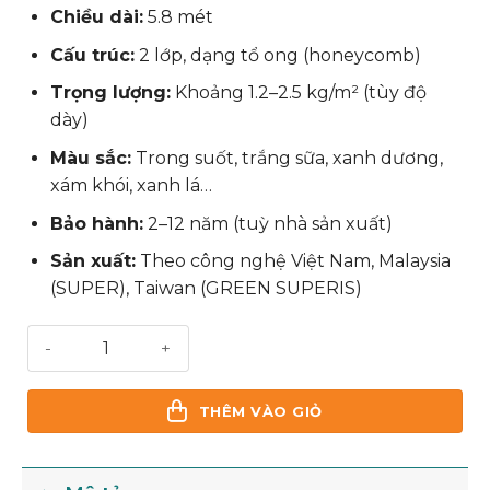
Chiều dài:
5.8 mét
Cấu trúc:
2 lớp, dạng tổ ong (honeycomb)
Trọng lượng:
Khoảng 1.2–2.5 kg/m² (tùy độ
dày)
Màu sắc:
Trong suốt, trắng sữa, xanh dương,
xám khói, xanh lá…
Bảo hành:
2–12 năm (tuỳ nhà sản xuất)
Sản xuất:
Theo công nghệ Việt Nam, Malaysia
(SUPER), Taiwan (GREEN SUPERIS)
Tấm Poly rỗng 4mm số lượng
THÊM VÀO GIỎ