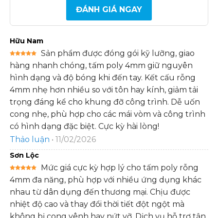
ĐÁNH GIÁ NGAY
Hữu Nam
Sản phẩm được đóng gói kỹ lưỡng, giao
Được xếp
hàng nhanh chóng, tấm poly 4mm giữ nguyên
hạng
5
5
sao
hình dạng và độ bóng khi đến tay. Kết cấu rỗng
4mm nhẹ hơn nhiều so với tôn hay kính, giảm tải
trọng đáng kể cho khung đỡ công trình. Dễ uốn
cong nhẹ, phù hợp cho các mái vòm và công trình
có hình dạng đặc biệt. Cực kỳ hài lòng!
Thảo luận
•
11/02/2026
Sơn Lộc
Mức giá cực kỳ hợp lý cho tấm poly rỗng
Được xếp
4mm đa năng, phù hợp với nhiều ứng dụng khác
hạng
5
5
sao
nhau từ dân dụng đến thương mại. Chịu được
nhiệt độ cao và thay đổi thời tiết đột ngột mà
không bị cong vênh hay nứt vỡ. Dịch vụ hỗ trợ tận