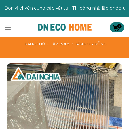
Skip
ên cung cấp vật tư - Thi công nhà lắp ghép uy tín
to
content
TRANG CHỦ
/
TẤM POLY
/
TẤM POLY RỖNG