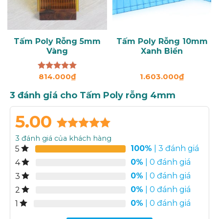
Tấm Poly Rỗng 5mm
Tấm Poly Rỗng 10mm
Vàng
Xanh Biển
814.000
₫
1.603.000
₫
Được xếp
hạng
5.00
5 sao
3 đánh giá cho
Tấm Poly rỗng 4mm
5.00
5.00
3
trên 5
3
đánh giá của khách hàng
dựa trên
100%
| 3 đánh giá
5
đánh giá
0%
| 0 đánh giá
4
0%
| 0 đánh giá
3
0%
| 0 đánh giá
2
0%
| 0 đánh giá
1