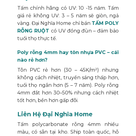
Tấm chính hãng có UV: 10 -15 năm. Tấm
giá rẻ không UV: 3 – 5 năm sẽ giòn, ngả
vàng. Đại Nghĩa Home chỉ bán
TẤM POLY
RỖNG RUỘT
có UV đồng đùn – đảm bảo
tuổi thọ thực tế.
Poly rỗng 4mm hay tôn nhựa PVC – cái
nào rẻ hơn?
Tôn PVC rẻ hơn (30 – 45K/m²) nhưng
không cách nhiệt, truyền sáng thấp hơn,
tuổi thọ ngắn hơn (5 – 7 năm). Poly rỗng
4mm đắt hơn 30–50% nhưng cách nhiệt
tốt hơn, bền hơn gấp đôi.
Liên Hệ Đại Nghĩa Home
Tấm polycarbonate rỗng 4mm nhiều
màu, có sẵn tại kho. Ship toàn quốc, hỗ