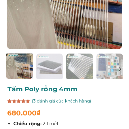
Tấm Poly rỗng 4mm
(
3
đánh giá của khách hàng)
5.00
3
trên 5
680.000
₫
dựa trên
đánh giá
Chiều rộng:
2.1 mét