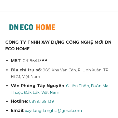
CÔNG TY TNHH XÂY DỰNG CÔNG NGHỆ MỚI DN
ECO HOME
MST
: 0319541388
Địa chỉ trụ sở:
989 Kha Vạn Cân, P. Linh Xuân, TP.
HCM, Việt Nam
Văn Phòng Tây Nguyên
:
6 Liên Thôn, Buôn Ma
Thuột, Đắk Lắk, Việt Nam
Hotline
:
0879.139.139
Email
:
xaydungdainghia@gmail.com