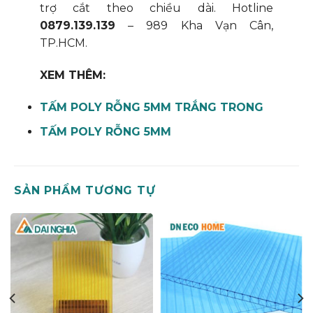
trợ cắt theo chiều dài. Hotline
0879.139.139
– 989 Kha Vạn Cân,
TP.HCM.
XEM THÊM:
TẤM POLY RỖNG 5MM TRẮNG TRONG
TẤM POLY RỖNG 5MM
SẢN PHẨM TƯƠNG TỰ