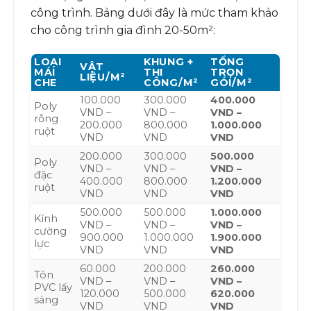
công trình. Bảng dưới đây là mức tham khảo
cho công trình gia đình 20-50m²:
LOẠI
KHUNG +
TỔNG
VẬT
MÁI
THI
TRỌN
LIỆU/M²
CHE
CÔNG/M²
GÓI/M²
100.000
300.000
400.000
Poly
VND –
VND –
VND –
rỗng
200.000
800.000
1.000.000
ruột
VND
VND
VND
200.000
300.000
500.000
Poly
VND –
VND –
VND –
đặc
400.000
800.000
1.200.000
ruột
VND
VND
VND
500.000
500.000
1.000.000
Kính
VND –
VND –
VND –
cường
900.000
1.000.000
1.900.000
lực
VND
VND
VND
60.000
200.000
260.000
Tôn
VND –
VND –
VND –
PVC lấy
120.000
500.000
620.000
sáng
VND
VND
VND