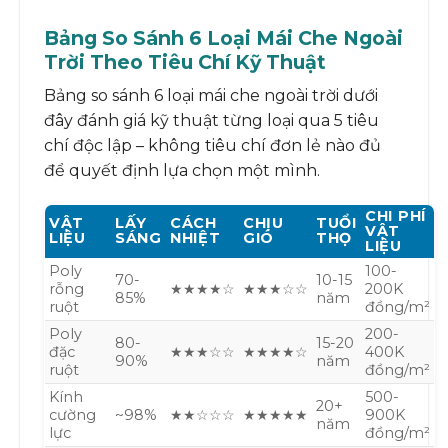
Bảng So Sánh 6 Loại Mái Che Ngoài
Trời Theo Tiêu Chí Kỹ Thuật
Bảng so sánh 6 loại mái che ngoài trời dưới
đây đánh giá kỹ thuật từng loại qua 5 tiêu
chí độc lập – không tiêu chí đơn lẻ nào đủ
để quyết định lựa chọn một mình.
CHI PHÍ
VẬT
LẤY
CÁCH
CHỊU
TUỔI
VẬT
LIỆU
SÁNG
NHIỆT
GIÓ
THỌ
LIỆU
Poly
100-
70-
10-15
rỗng
★★★★☆
★★★☆☆
200K
85%
năm
ruột
đồng/m²
Poly
200-
80-
15-20
đặc
★★★☆☆
★★★★☆
400K
90%
năm
ruột
đồng/m²
Kính
500-
20+
cường
~98%
★★☆☆☆
★★★★★
900K
năm
lực
đồng/m²