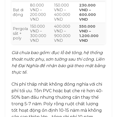
80.000
150.000
230.000
Bạt di
VND –
VND –
VND –
động
200.000
400.000
600.000
VND
VND
VND
150.000
400.000
550.000
Pergola
VND –
VND –
VND –
sắt +
300.000
900.000
1.200.000
poly
VND
VND
VND
Giá chưa bao gồm: đục lỗ bê tông, hệ thống
thoát nước phụ, sơn tường sau thi công. Liên
hệ Đại Nghĩa để nhận báo giá theo mặt bằng
thực tế.
Chi phí thấp nhất không đồng nghĩa với chi
phí tối ưu. Tôn PVC hoặc bạt che rẻ hơn 40-
50% ban đầu nhưng thường cần thay thế
trong 5-7 năm. Poly rỗng ruột chất lượng
tốt hoạt động ổn định 10-15 năm mà không
cần can thiệp lớn – tổng chi phí 10 năm