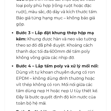
loại poly phù hợp (rỗng ruột hoặc đặc
ruột), màu sắc, độ dày và kích thước tấm.
Báo giá từng hạng mục – không báo giá
gộp.
Bước 3 – Lắp đặt khung thép hộp mạ
kẽm:
Khung được hàn và neo vào tường
theo sơ đồ đã phê duyệt. Khoảng cách
thanh dọc tối đa 600mm để tấm poly
không võng giữa các nhịp đỡ.
Bước 4 – Lắp tấm poly và xử lý mối nối:
Dùng vít tự khoan chuyên dụng có ron
EPDM – không dùng đinh thường hoặc
vít thép không có ron. Mối nối giữa các
tấm dùng nẹp H hoặc nẹp U tùy thiết kế.
Đây là bước quyết định độ kín nước của
toàn bộ hệ mái.