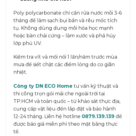
Poly polycarbonate chỉ cần rửa nước mỗi 3-6
tháng để làm sạch bụi bẩn và rêu mốc tích
tụ. Không dùng dung môi hóa học mạnh
hoặc bàn chải cứng – làm xước và phá hủy
lớp phủ UV.
Kiểm tra vít và mối nối 1 lần/năm trước mùa
mưa để siết chặt các điểm lỏng do co giãn
nhiệt.
Công ty DN ECO Home
tư vấn kỹ thuật và
thi công trọn gói mái che ngoài trời tại
TP.HCM và toàn quốc – từ khảo sát thực địa,
cung cấp vật liệu đến lắp đặt và bảo hành
12-24 tháng. Liên hệ hotline
0879.139.139
để
được báo giá miễn phí theo mặt bằng thực
tế.