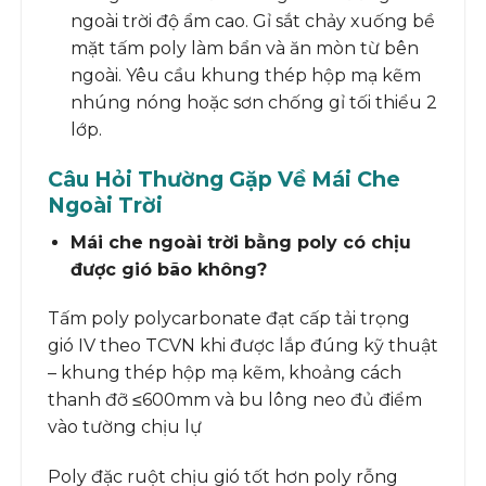
ngoài trời độ ẩm cao. Gỉ sắt chảy xuống bề
mặt tấm poly làm bẩn và ăn mòn từ bên
ngoài. Yêu cầu khung thép hộp mạ kẽm
nhúng nóng hoặc sơn chống gỉ tối thiểu 2
lớp.
Câu Hỏi Thường Gặp Về Mái Che
Ngoài Trời
Mái che ngoài trời bằng poly có chịu
được gió bão không?
Tấm poly polycarbonate đạt cấp tải trọng
gió IV theo TCVN khi được lắp đúng kỹ thuật
– khung thép hộp mạ kẽm, khoảng cách
thanh đỡ ≤600mm và bu lông neo đủ điểm
vào tường chịu lự
Poly đặc ruột chịu gió tốt hơn poly rỗng