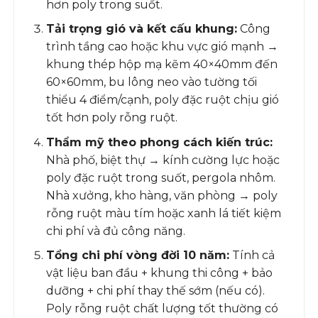
hơn poly trong suốt.
Tải trọng gió và kết cấu khung:
Công
trình tầng cao hoặc khu vực gió mạnh →
khung thép hộp mạ kẽm 40×40mm đến
60×60mm, bu lông neo vào tường tối
thiểu 4 điểm/cạnh, poly đặc ruột chịu gió
tốt hơn poly rỗng ruột.
Thẩm mỹ theo phong cách kiến trúc:
Nhà phố, biệt thự → kính cường lực hoặc
poly đặc ruột trong suốt, pergola nhôm.
Nhà xưởng, kho hàng, văn phòng → poly
rỗng ruột màu tím hoặc xanh lá tiết kiệm
chi phí và đủ công năng.
Tổng chi phí vòng đời 10 năm:
Tính cả
vật liệu ban đầu + khung thi công + bảo
dưỡng + chi phí thay thế sớm (nếu có).
Poly rỗng ruột chất lượng tốt thường có