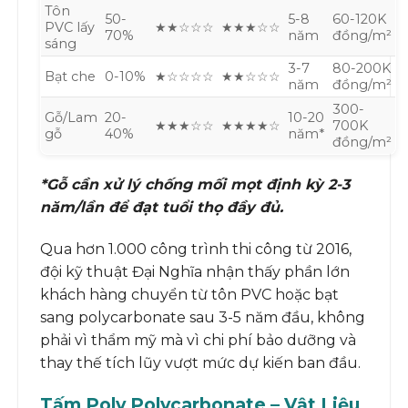
Tôn
50-
5-8
60-120K
PVC lấy
★★☆☆☆
★★★☆☆
70%
năm
đồng/m²
sáng
3-7
80-200K
Bạt che
0-10%
★☆☆☆☆
★★☆☆☆
năm
đồng/m²
300-
Gỗ/Lam
20-
10-20
★★★☆☆
★★★★☆
700K
gỗ
40%
năm*
đồng/m²
*Gỗ cần xử lý chống mối mọt định kỳ 2-3
năm/lần để đạt tuổi thọ đầy đủ.
Qua hơn 1.000 công trình thi công từ 2016,
đội kỹ thuật Đại Nghĩa nhận thấy phần lớn
khách hàng chuyển từ tôn PVC hoặc bạt
sang polycarbonate sau 3-5 năm đầu, không
phải vì thẩm mỹ mà vì chi phí bảo dưỡng và
thay thế tích lũy vượt mức dự kiến ban đầu.
Tấm Poly Polycarbonate – Vật Liệu