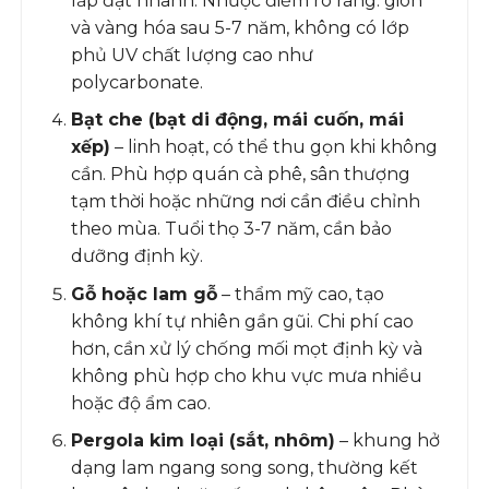
lắp đặt nhanh. Nhược điểm rõ ràng: giòn
và vàng hóa sau 5-7 năm, không có lớp
phủ UV chất lượng cao như
polycarbonate.
Bạt che (bạt di động, mái cuốn, mái
xếp)
– linh hoạt, có thể thu gọn khi không
cần. Phù hợp quán cà phê, sân thượng
tạm thời hoặc những nơi cần điều chỉnh
theo mùa. Tuổi thọ 3-7 năm, cần bảo
dưỡng định kỳ.
Gỗ hoặc lam gỗ
– thẩm mỹ cao, tạo
không khí tự nhiên gần gũi. Chi phí cao
hơn, cần xử lý chống mối mọt định kỳ và
không phù hợp cho khu vực mưa nhiều
hoặc độ ẩm cao.
Pergola kim loại (sắt, nhôm)
– khung hở
dạng lam ngang song song, thường kết